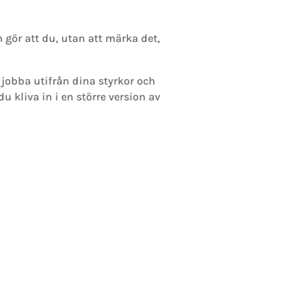
 gör att du, utan att märka det,
 jobba utifrån dina styrkor och
u kliva in i en större version av
r
retagare som testar olika sätt att marknadsföra
ag att växa, men de får inte de resultat de är