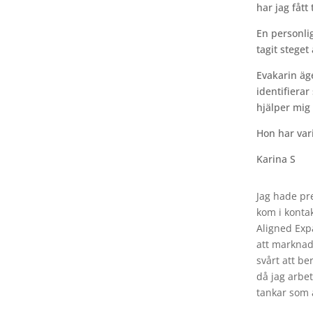
har jag fått
ntorship
En personlig
n det som håller dig tillbaka och börja ta dig
tagit steget
Evakarin äg
identifiera
hjälper mig
nde lägen har tröttnat på att testa, justera och
 att börja ta dig själv och ditt företagande på
Hon har vari
Karina S
Jag hade pre
kom i konta
Aligned Exp
att marknad
svårt att be
er eller fortsätta låta annat gå före det som
då jag arbe
tankar som 