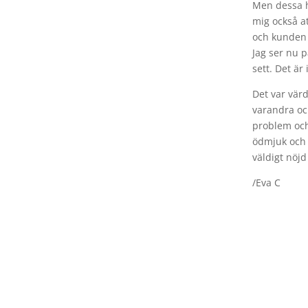
Men dessa h
mig också at
och kunden n
Jag ser nu 
sett. Det är
Det var värd
varandra oc
ditt företag att röra sig framåt på ett sätt
problem och
ödmjuk och d
väldigt nöj
tera och istället börja agera mer konsekvent
/Eva C
rmation så att du kan bygga ditt företag