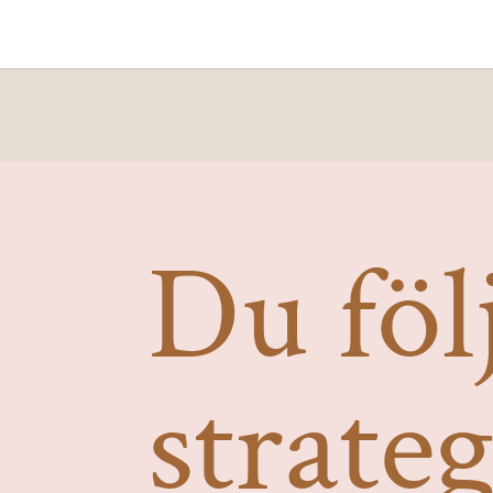
Du föl
strate