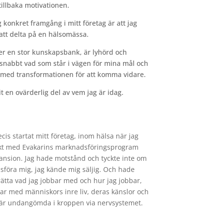
 tillbaka motivationen.
 konkret framgång i mitt företag är att
jag
 att delta på en hälsomässa.
er en stor kunskapsbank, är lyhörd och
r snabbt
vad som står i vägen för mina mål och
 med transformationen f
ör att komma vidare.
t en ovärderlig del av vem jag är idag.
cis startat mitt företag, inom hälsa när jag
kt med Evakarins marknadsföringsprogram
ansion. Jag hade motstånd och tyckte inte om
sföra mig, jag kände mig säljig. Och hade
rätta vad jag jobbar med och hur jag jobbar,
tar med människors inre liv, deras känslor och
är undangömda i kroppen via nervsystemet.