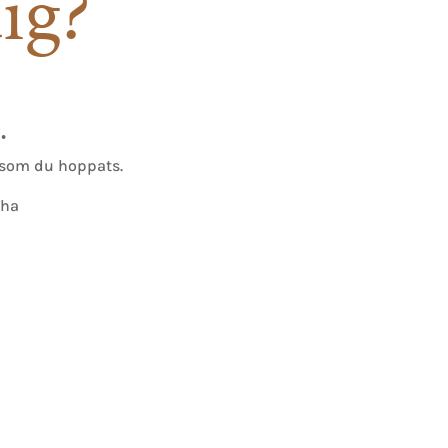
ig?
.
e som du hoppats.
 ha