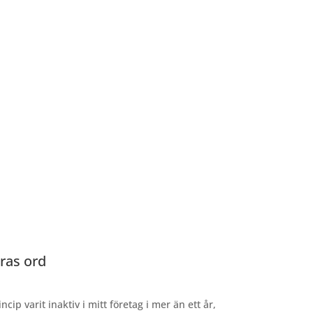
llbaka.
nte det verkliga problemet.
r, övertygelser och präglingar som styr hur du
eten om det.
det som ligger bakom.
de också förändras.
blir lättare att ta beslut. Det du tidigare höll
 naturligt. Och när det du gör förändras börjar
ras ord
rincip varit inaktiv i mitt företag i mer än
ett år,