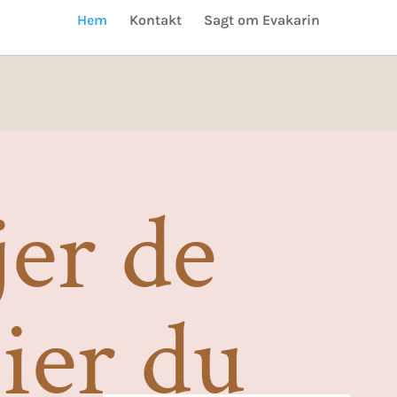
Hem
Kontakt
Sagt om Evakarin
jer de
gier du