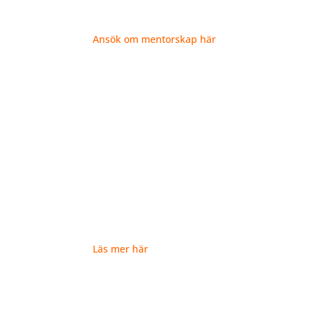
Nu är det dags att sluta sätta dig själv sist.
Ansök om mentorskap här
Grupp - program
Aligned Expansion
Ett 3-månadersprogram för dig som vill börja få 
som känns mer naturligt.
Du får stöd att sluta fastna i att testa och jus
utifrån hur du faktiskt fungerar.
Här kombineras Human Design och inre transfo
utan att arbeta emot dig själv.
Läs mer här