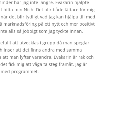
inder har jag inte längre. Evakarin hjälpte
t hitta min Nich. Det blir både lättare för mig
är det blir tydligt vad jag kan hjälpa till med.
på marknadsföring på ett nytt och mer positivt
 inte alls så jobbigt som jag tyckte innan.
efullt att utvecklas i grupp då man speglar
h inser att det finns andra med samma
 att man lyfter varandra. Evakarin är rak och
et fick mig att våga ta steg framåt. Jag är
d med programmet.