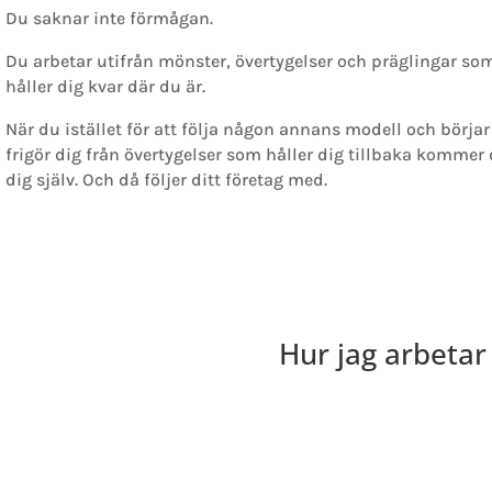
Du saknar inte förmågan.
Du arbetar utifrån mönster, övertygelser och präglingar som
håller dig kvar där du är.
När du istället för att följa någon annans modell och börjar
frigör dig från övertygelser som håller dig tillbaka kommer d
dig själv. Och då följer ditt företag med.
Hur jag arbeta
Jag arbetar med kvinnliga fö
sig och försöker få sitt föret